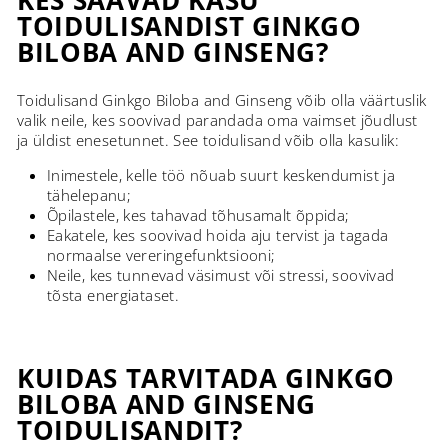
TOIDULISANDIST GINKGO
BILOBA AND GINSENG?
Toidulisand Ginkgo Biloba and Ginseng võib olla väärtuslik
valik neile, kes soovivad parandada oma vaimset jõudlust
ja üldist enesetunnet. See toidulisand võib olla kasulik:
Inimestele, kelle töö nõuab suurt keskendumist ja
tähelepanu;
Õpilastele, kes tahavad tõhusamalt õppida;
Eakatele, kes soovivad hoida aju tervist ja tagada
normaalse vereringefunktsiooni;
Neile, kes tunnevad väsimust või stressi, soovivad
tõsta energiataset.
KUIDAS TARVITADA GINKGO
BILOBA AND GINSENG
TOIDULISANDIT?