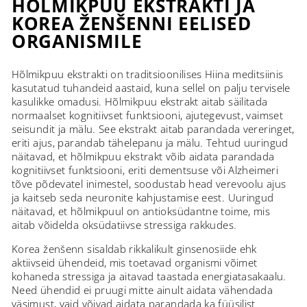
HÕLMIKPUU EKSTRAKTI JA
KOREA ŽENŠENNI EELISED
ORGANISMILE
Hõlmikpuu ekstrakti on traditsioonilises Hiina meditsiinis
kasutatud tuhandeid aastaid, kuna sellel on palju tervisele
kasulikke omadusi. Hõlmikpuu ekstrakt aitab säilitada
normaalset kognitiivset funktsiooni, ajutegevust, vaimset
seisundit ja mälu. See ekstrakt aitab parandada vereringet,
eriti ajus, parandab tähelepanu ja mälu. Tehtud uuringud
näitavad, et hõlmikpuu ekstrakt võib aidata parandada
kognitiivset funktsiooni, eriti dementsuse või Alzheimeri
tõve põdevatel inimestel, soodustab head verevoolu ajus
ja kaitseb seda neuronite kahjustamise eest. Uuringud
näitavad, et hõlmikpuul on antioksüdantne toime, mis
aitab võidelda oksüdatiivse stressiga rakkudes.
Korea ženšenn sisaldab rikkalikult ginsenosiide ehk
aktiivseid ühendeid, mis toetavad organismi võimet
kohaneda stressiga ja aitavad taastada energiatasakaalu.
Need ühendid ei pruugi mitte ainult aidata vähendada
väsimust, vaid võivad aidata parandada ka füüsilist