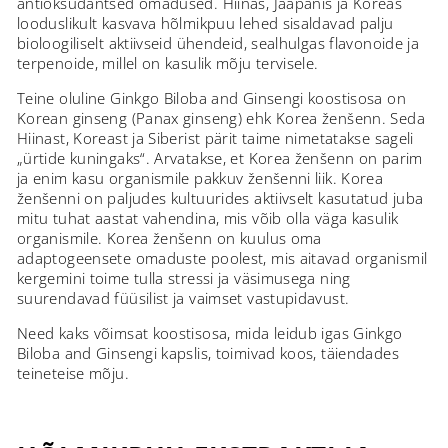
antioksüdantsed omadused. Hiinas, Jaapanis ja Koreas
looduslikult kasvava hõlmikpuu lehed sisaldavad palju
bioloogiliselt aktiivseid ühendeid, sealhulgas flavonoide ja
terpenoide, millel on kasulik mõju tervisele.
Teine oluline Ginkgo Biloba and Ginsengi koostisosa on
Korean ginseng (Panax ginseng) ehk Korea ženšenn. Seda
Hiinast, Koreast ja Siberist pärit taime nimetatakse sageli
„ürtide kuningaks“. Arvatakse, et Korea ženšenn on parim
ja enim kasu organismile pakkuv ženšenni liik. Korea
ženšenni on paljudes kultuurides aktiivselt kasutatud juba
mitu tuhat aastat vahendina, mis võib olla väga kasulik
organismile. Korea ženšenn on kuulus oma
adaptogeensete omaduste poolest, mis aitavad organismil
kergemini toime tulla stressi ja väsimusega ning
suurendavad füüsilist ja vaimset vastupidavust.
Need kaks võimsat koostisosa, mida leidub igas Ginkgo
Biloba and Ginsengi kapslis, toimivad koos, täiendades
teineteise mõju.