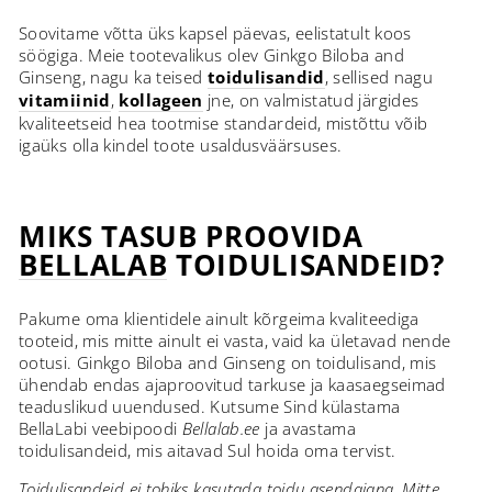
Soovitame võtta üks kapsel päevas, eelistatult koos
söögiga. Meie tootevalikus olev Ginkgo Biloba and
Ginseng, nagu ka teised
toidulisandid
, sellised nagu
vitamiinid
,
kollageen
jne, on valmistatud järgides
kvaliteetseid hea tootmise standardeid, mistõttu võib
igaüks olla kindel toote usaldusväärsuses.
MIKS TASUB PROOVIDA
BELLALAB
TOIDULISANDEID?
Pakume oma klientidele ainult kõrgeima kvaliteediga
tooteid, mis mitte ainult ei vasta, vaid ka ületavad nende
ootusi. Ginkgo Biloba and Ginseng on toidulisand, mis
ühendab endas ajaproovitud tarkuse ja kaasaegseimad
teaduslikud uuendused. Kutsume Sind külastama
BellaLabi veebipoodi
Bellalab.ee
ja avastama
toidulisandeid, mis aitavad Sul hoida oma tervist.
Toidulisandeid ei tohiks kasutada toidu asendajana. Mitte