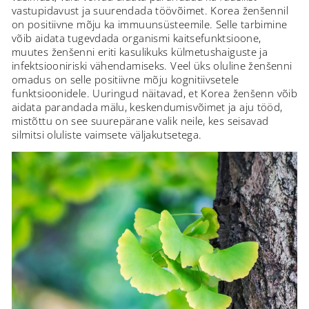
vastupidavust ja suurendada töövõimet. Korea ženšennil
on positiivne mõju ka immuunsüsteemile. Selle tarbimine
võib aidata tugevdada organismi kaitsefunktsioone,
muutes ženšenni eriti kasulikuks külmetushaiguste ja
infektsiooniriski vähendamiseks. Veel üks oluline ženšenni
omadus on selle positiivne mõju kognitiivsetele
funktsioonidele. Uuringud näitavad, et Korea ženšenn võib
aidata parandada mälu, keskendumisvõimet ja aju tööd,
mistõttu on see suurepärane valik neile, kes seisavad
silmitsi oluliste vaimsete väljakutsetega.