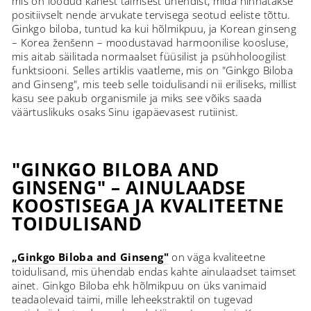
mis on loodud kahest taimsest ühendist, mida hinnatakse
positiivselt nende arvukate tervisega seotud eeliste tõttu.
Ginkgo biloba, tuntud ka kui hõlmikpuu, ja Korean ginseng
– Korea ženšenn – moodustavad harmoonilise koosluse,
mis aitab säilitada normaalset füüsilist ja psühholoogilist
funktsiooni. Selles artiklis vaatleme, mis on "Ginkgo Biloba
and Ginseng", mis teeb selle toidulisandi nii eriliseks, millist
kasu see pakub organismile ja miks see võiks saada
väärtuslikuks osaks Sinu igapäevasest rutiinist.
"GINKGO BILOBA AND
GINSENG" – AINULAADSE
KOOSTISEGA JA KVALITEETNE
TOIDULISAND
„Ginkgo Biloba and Ginseng"
on väga kvaliteetne
toidulisand, mis ühendab endas kahte ainulaadset taimset
ainet. Ginkgo Biloba ehk hõlmikpuu on üks vanimaid
teadaolevaid taimi, mille leheekstraktil on tugevad