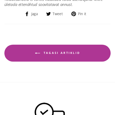
ületada ettenähtud soovitatavat annust.
Jaga
Jaga
Jaga
Jaga
Tweet
Pin it
Facebook
Twitter
Pinterest
TAGASI ARTIKLID