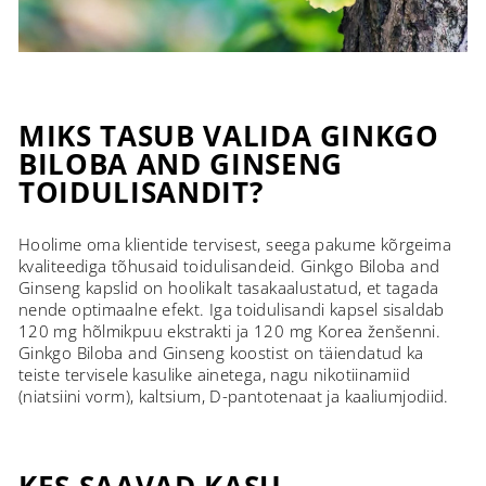
MIKS TASUB VALIDA GINKGO
BILOBA AND GINSENG
TOIDULISANDIT?
Hoolime oma klientide tervisest, seega pakume kõrgeima
kvaliteediga tõhusaid toidulisandeid. Ginkgo Biloba and
Ginseng kapslid on hoolikalt tasakaalustatud, et tagada
nende optimaalne efekt. Iga toidulisandi kapsel sisaldab
120 mg hõlmikpuu ekstrakti ja 120 mg Korea ženšenni.
Ginkgo Biloba and Ginseng koostist on täiendatud ka
teiste tervisele kasulike ainetega, nagu nikotiinamiid
(niatsiini vorm), kaltsium, D-pantotenaat ja kaaliumjodiid.
KES SAAVAD KASU