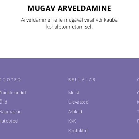
MUGAV ARVELDAMINE
Arveldamine Teile mugaval viisil või kauba
kohaletoimetamisel.
TOOTED
BELLALAB
Toidulisandid
Meist
Õlid
Ülevaated
Näomaskid
Artiklid
Ilutooted
KKK
Kontaktid