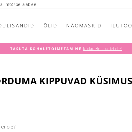
ta: info@bellalab.ee
DULISANDID
ÕLID
NÄOMASKID
ILUTO
kõikidele toodetele!
TASUTA KOHALETOIMETAMINE
Pause
slideshow
RDUMA KIPPUVAD KÜSIMU
 ei ole?