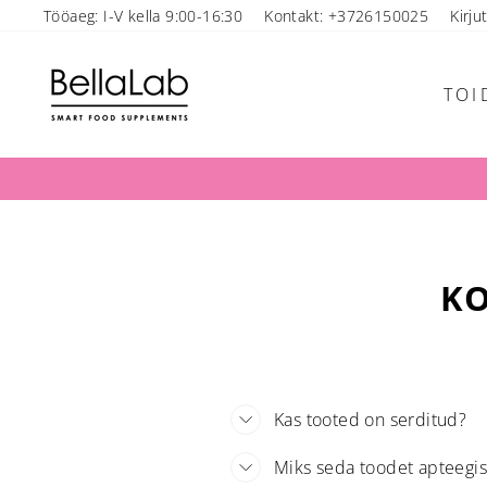
Mine
Tööaeg: I-V kella 9:00-16:30
Kontakt: +3726150025
Kirju
sisu
juurde
TOI
KO
Kas tooted on serditud?
Miks seda toodet apteegis