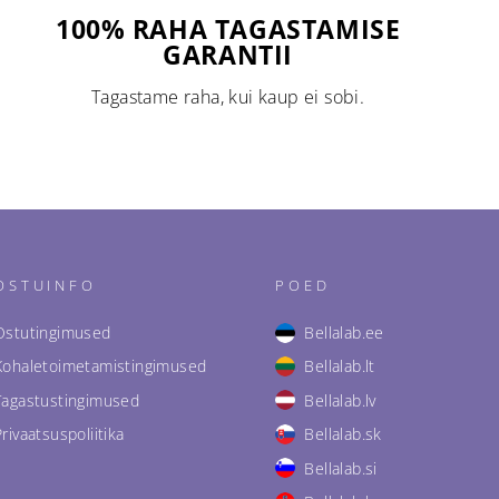
100% RAHA TAGASTAMISE
GARANTII
Tagastame raha, kui kaup ei sobi.
OSTUINFO
POED
Ostutingimused
Bellalab.ee
Kohaletoimetamistingimused
Bellalab.lt
Tagastustingimused
Bellalab.lv
Privaatsuspoliitika
Bellalab.sk
Bellalab.si