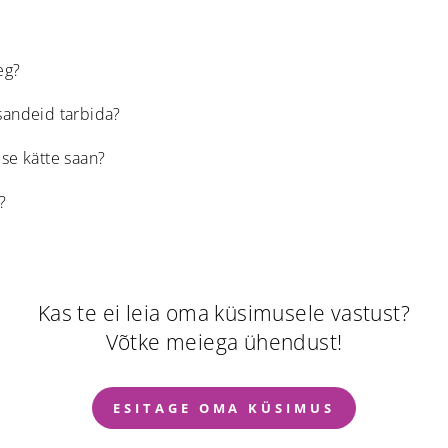
eg?
isandeid tarbida?
use kätte saan?
?
Kas te ei leia oma küsimusele vastust?
Võtke meiega ühendust!
ESITAGE OMA KÜSIMUS