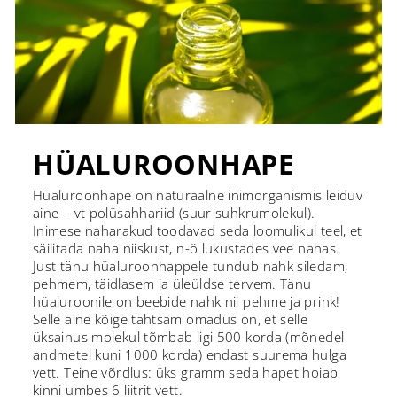
HÜALUROONHAPE
Hüaluroonhape on naturaalne inimorganismis leiduv
aine – vt polüsahhariid (suur suhkrumolekul).
Inimese naharakud toodavad seda loomulikul teel, et
säilitada naha niiskust, n-ö lukustades vee nahas.
Just tänu hüaluroonhappele tundub nahk siledam,
pehmem, täidlasem ja üleüldse tervem. Tänu
hüaluroonile on beebide nahk nii pehme ja prink!
Selle aine kõige tähtsam omadus on, et selle
üksainus molekul tõmbab ligi 500 korda (mõnedel
andmetel kuni 1000 korda) endast suurema hulga
vett. Teine võrdlus: üks gramm seda hapet hoiab
kinni umbes 6 liitrit vett.