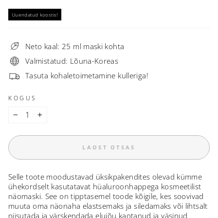
Uuendatud koostis!
Neto kaal: 25 ml maski kohta
Valmistatud: Lõuna-Koreas
Tasuta kohaletoimetamine kulleriga!
KOGUS
−
+
LAOST OTSAS
Selle toote moodustavad üksikpakendites olevad kümme
ühekordselt kasutatavat hüaluroonhappega kosmeetilist
näomaski. See on tipptasemel toode kõigile, kes soovivad
muuta oma näonaha elastsemaks ja siledamaks või lihtsalt
niisutada ja värskendada elujõu kaotanud ja väsinud