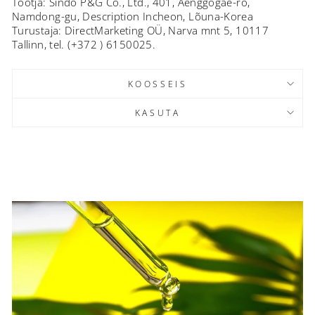
Tootja: Sindo P&G Co., Ltd., 401, Aenggogae-ro,
Namdong-gu, Description Incheon, Lõuna-Korea
Turustaja: DirectMarketing OÜ, Narva mnt 5, 10117
Tallinn, tel. (+372 ) 6150025.
KOOSSEIS
KASUTA