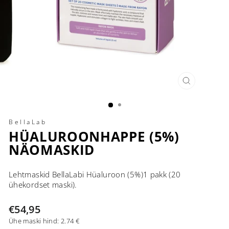
SULE
(ESC)
BellaLab
HÜALUROONHAPPE (5%)
NÄOMASKID
Lehtmaskid BellaLabi Hüaluroon (5%)1 pakk (20
ühekordset maski).
Tavahind
€54,95
Ühe maski hind: 2.74 €