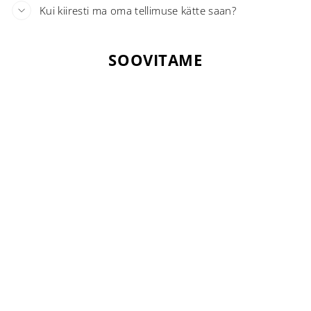
Kui kiiresti ma oma tellimuse kätte saan?
SOOVITAME
Uuendatud koostis!
Laost otsas
HÜALUROONHAPPE
(5%) NÄOMASKID
BELLALAB
€54,95