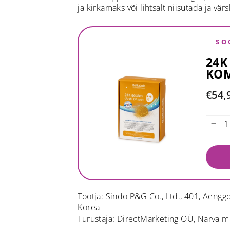
ja kirkamaks või lihtsalt niisutada ja v
SO
24K
KOM
€54,
−
Tootja: Sindo P&G Co., Ltd., 401, Aeng
Korea
Turustaja: DirectMarketing OÜ, Narva mnt