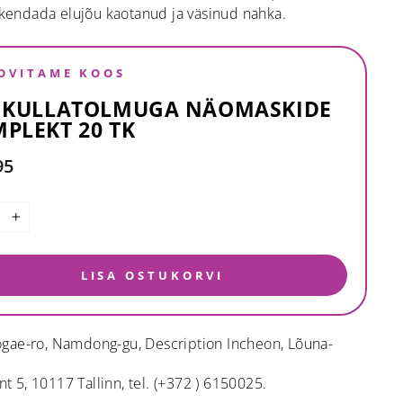
ärskendada elujõu kaotanud ja väsinud nahka.
OVITAME KOOS
 KULLATOLMUGA NÄOMASKIDE
PLEKT 20 TK
95
+
LISA OSTUKORVI
gogae-ro, Namdong-gu, Description Incheon, Lõuna-
 5, 10117 Tallinn, tel. (+372 ) 6150025.