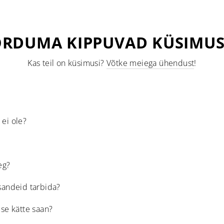
RDUMA KIPPUVAD KÜSIMU
Kas teil on küsimusi?
Võtke meiega ühendust
!
 ei ole?
eg?
isandeid tarbida?
use kätte saan?