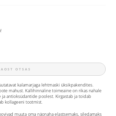
!
LAOST OTSAS
utatavat kalamarjaga lehtmaski üksikpakendites.
oote mahust. K
allihinnaline toimeaine on rikas nahale
ja antioksüdantide poolest. Kirgastab ja toidab
b kollageeni tootmist.
 soovivad muuta oma näonaha elastsemaks, siledamaks