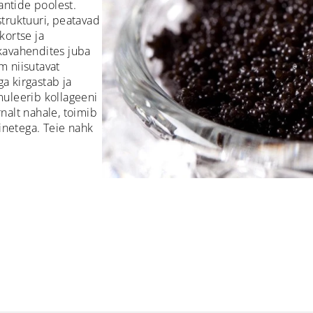
ntide poolest.
truktuuri, peatavad
kortse ja
kavahendites juba
m niisutavat
a kirgastab ja
muleerib kollageeni
nalt nahale, toimib
ainetega. Teie nahk