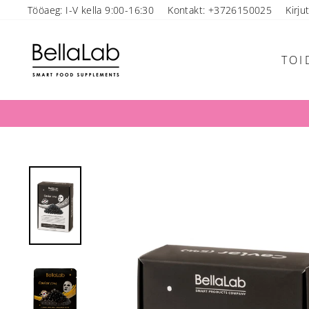
Mine
Tööaeg: I-V kella 9:00-16:30
Kontakt: +3726150025
Kirju
sisu
juurde
TOI