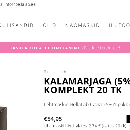
ta: info@bellalab.ee
DULISANDID
ÕLID
NÄOMASKID
ILUTO
kõikidele toodetele!
TASUTA KOHALETOIMETAMINE
Pause
slideshow
BellaLab
KALAMARJAGA (5
KOMPLEKT 20 TK
Lehtmaskid BellaLab Caviar (5%)1 pakk (
Tavahind
€54,95
Ühe maski hind: alates 2.74 € (ostes 20 tk)