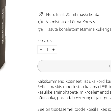
Neto kaal: 25 ml maski kohta
Valmistatud: Lõuna-Koreas
Tasuta kohaletoimetamine kulleriga
KOGUS
−
+
Kakskümmend kosmeetilist üks kord kas
Selles maskis moodustab kalamari 5% t
kasulike aminohapete, mikroelementide 
näonahka, parandab vereringet ja erguta
See on tipptasemel toode kõigile, kes