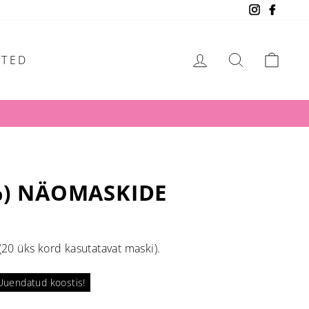
Instagram
Faceb
LOGI SISSE
OTSI
OST
OTED
%) NÄOMASKIDE
20 üks kord kasutatavat maski).
Uuendatud koostis!