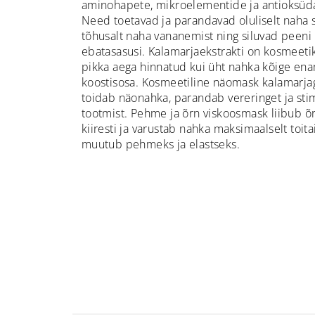
aminohapete, mikroelementide ja antioksüda
Need toetavad ja parandavad oluliselt naha s
tõhusalt naha vananemist ning siluvad peeni 
ebatasasusi. Kalamarjaekstrakti on kosmeeti
pikka aega hinnatud kui üht nahka kõige ena
koostisosa. Kosmeetiline näomask kalamarjag
toidab näonahka, parandab vereringet ja sti
tootmist. Pehme ja õrn viskoosmask liibub õr
kiiresti ja varustab nahka maksimaalselt toit
muutub pehmeks ja elastseks.