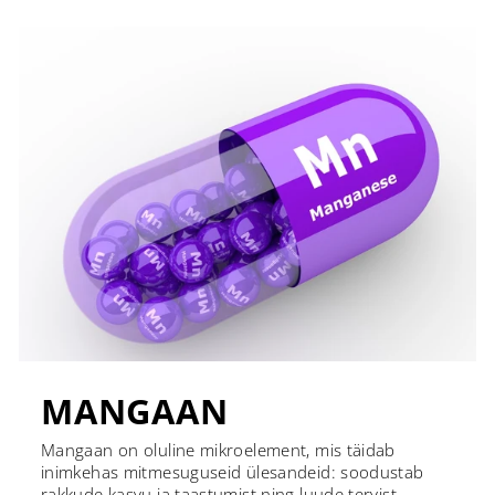
MANGAAN
Mangaan on oluline mikroelement, mis täidab
inimkehas mitmesuguseid ülesandeid: soodustab
rakkude kasvu ja taastumist ning luude tervist,