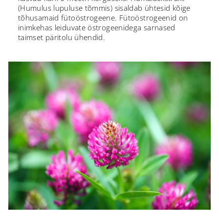
(Humulus lupuluse tõmmis) sisaldab ühtesid kõige
tõhusamaid fütoöstrogeene. Fütoöstrogeenid on
inimkehas leiduvate östrogeenidega sarnased
taimset päritolu ühendid.