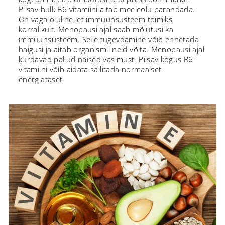
Piisav hulk B6 vitamiini aitab meeleolu parandada.
On väga oluline, et immuunsüsteem toimiks
korralikult. Menopausi ajal saab mõjutusi ka
immuunsüsteem. Selle tugevdamine võib ennetada
haigusi ja aitab organismil neid võita. Menopausi ajal
kurdavad paljud naised väsimust. Piisav kogus B6-
vitamiini võib aidata säilitada normaalset
energiataset.