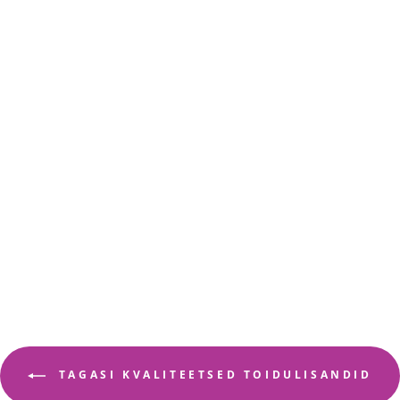
MENOBALANCE
LIFENOL®-I JA
PUNASE RISTIKU
EKSTRAKTIGA
BELLALAB
€54,95
TAGASI KVALITEETSED TOIDULISANDID