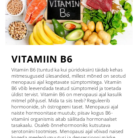
VITAMIIN B6
Vitamiin B6 (tuntud ka kui püridoksiin) täidab kehas
mitmesuguseid ülesandeid, millest mõned on seotud
menopausi ajal kogetavate sümptomitega. Vitamiin
B6 võib leevendada teatud sümptomeid ja toetada
üldist tervist. Vitamiin B6 on menopausi ajal kasulik
mitmel põhjusel. Mida ta siis teeb? Reguleerib
hormoonide, sh östrogeeni taset. Menopausi ajal
naiste hormoonitase muutub; piisav kogus B6-
vitamiini organismis aitab säilitada hormonaalset
tasakaalu. Osaleb õnnehormooniks kutsutava
serotoniini tootmises. Menopausi ajal võivad naised
kogeda meeleolumuutusi ja depressiooni märke.