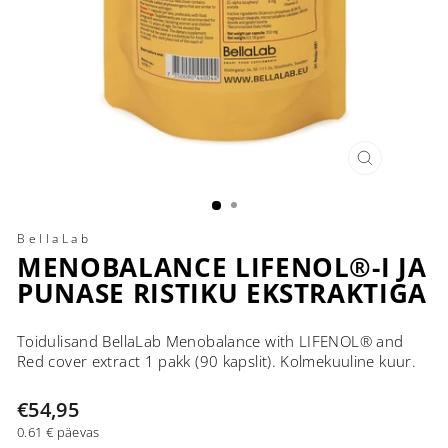
SULE
(ESC)
BellaLab
MENOBALANCE LIFENOL®-I JA
PUNASE RISTIKU EKSTRAKTIGA
Toidulisand BellaLab Menobalance with LIFENOL® and
Red cover extract 1 pakk (90 kapslit). Kolmekuuline kuur.
Tavahind
€54,95
0.61 € päevas