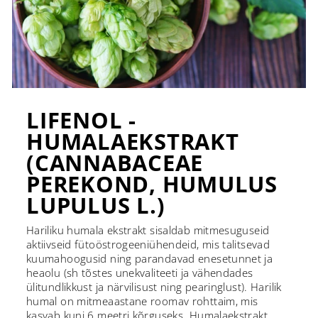
LIFENOL -
HUMALAEKSTRAKT
(CANNABACEAE
PEREKOND, HUMULUS
LUPULUS L.)
Hariliku humala ekstrakt sisaldab mitmesuguseid
aktiivseid fütoöstrogeeniühendeid, mis talitsevad
kuumahoogusid ning parandavad enesetunnet ja
heaolu (sh tõstes unekvaliteeti ja vähendades
ülitundlikkust ja närvilisust ning pearinglust). Harilik
humal on mitmeaastane roomav rohttaim, mis
kasvab kuni 6 meetri kõrguseks. Humalaekstrakt