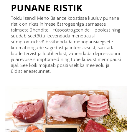
PUNANE RISTIK
Toidulisandi Meno Balance koostisse kuuluv punane
ristik on rikas inimese östrogeeniga sarnasete
taimsete ühendite – fütoöstrogeenide – poolest ning
suudab seetõttu leevendada menopausi
sümptomeid: võib vähendada menopausiaegsete
kuumahoogude sagedust ja intensiivsust, säilitada
luude tervist ja luutihedust, vähendada depressiooni
ja ärevuse sümptomeid ning tupe kuivust menopausi
ajal. See kõik mõjutab positiivselt ka meeleolu ja
üldist enesetunnet.