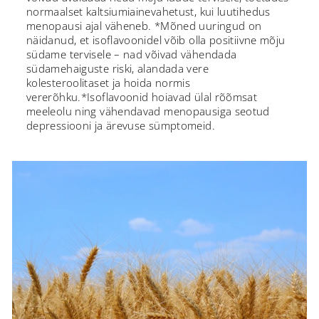
normaalset kaltsiumiainevahetust, kui luutihedus
menopausi ajal väheneb. *Mõned uuringud on
näidanud, et isoflavoonidel võib olla positiivne mõju
südame tervisele – nad võivad vähendada
südamehaiguste riski, alandada vere
kolesteroolitaset ja hoida normis
vererõhku.*Isoflavoonid hoiavad ülal rõõmsat
meeleolu ning vähendavad menopausiga seotud
depressiooni ja ärevuse sümptomeid.