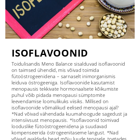
ISOFLAVOONID
Toidulisandis Meno Balance sisalduvad isoflavoonid
on taimsed ühendid, mis võivad toimida
fütoöstrogeenidena – sarnaselt inimorganismis
leiduva östrogeeniga. Isoflavoonide kasutamist
menopausis tekkivate hormonaalsete kõikumiste
puhul võib pidada menopausi sümptomite
leevendamise loomulikuks viisiks. Millised on
isoflavoonide võimalikud eelised menopausi ajal?
*Nad võivad vähendada kuumahoogude sagedust ja
intensiivsust menopausis. *Isoflavoonid toimivad
looduslike fütoöstrogeenidena ja suudavad
kompenseerida östrogeenitaseme langust. *Nad
võivad avaldada head mõju luude tervisele, toetades