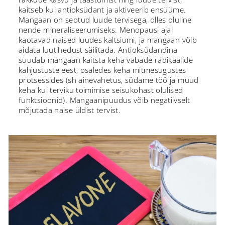
kaitseb kui antioksüdant ja aktiveerib ensüüme.
Mangaan on seotud luude tervisega, olles oluline
nende mineraliseerumiseks. Menopausi ajal
kaotavad naised luudes kaltsiumi, ja mangaan võib
aidata luutihedust säilitada. Antioksüdandina
suudab mangaan kaitsta keha vabade radikaalide
kahjustuste eest, osaledes keha mitmesugustes
protsessides (sh ainevahetus, südame töö ja muud
keha kui terviku toimimise seisukohast olulised
funktsioonid). Mangaanipuudus võib negatiivselt
mõjutada naise üldist tervist.