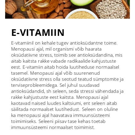
E-VITAMIIN
E-vitamiinil on kehale tugev antioksüdantne toime.
Menopausi ajal, mil organismi võib haarata
oksüdatiivne stress, toimib see antioksüdandina, mis
aitab kaitsta rakke vabade radikaalide kahjustuste
eest. E-vitamiin aitab hoida luutiheduse normaalsel
tasemel. Menopausi ajal võib suurenenud
oksüdatiivne stress olla seotud teatud sümptomite ja
terviseprobleemidega. Sel juhul suudavad
antioksüdandid, sh seleen, seda stressi vähendada ja
rakke kahjustuste eest kaitsta. Menopausi ajal
kaotavad naised luudes kaltsiumi, ent seleen aitab
säilitada normaalset luutihedust. Seleen on oluline
ka menopausi ajal haavatava immuunsüsteemi
toimimiseks. Seleeni piisav tase kehas toetab
immuunsüsteemi normaalset toimimist.