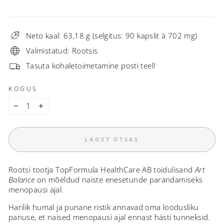
Neto kaal: 63,18 g (selgitus: 90 kapslit à 702 mg)
Valmistatud: Rootsis
Tasuta kohaletoimetamine posti teel!
KOGUS
−
+
LAOST OTSAS
Rootsi tootja TopFormula HealthCare AB toidulisand
Art
Balance
on mõeldud naiste enesetunde parandamiseks
menopausi ajal.
Harilik humal ja punane ristik annavad oma loodusliku
panuse, et naised menopausi ajal ennast hästi tunneksid.