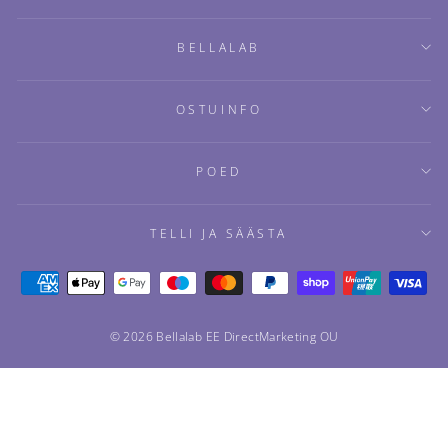
BELLALAB
OSTUINFO
POED
TELLI JA SÄÄSTA
© 2026 Bellalab EE DirectMarketing OU