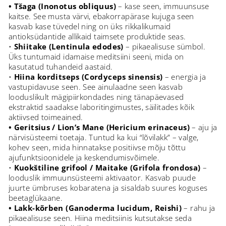
• Tšaga (Inonotus obliquus)
– kase seen, immuunsuse
kaitse. See musta värvi, ebakorrapärase kujuga seen
kasvab kase tüvedel ning on üks rikkalikumaid
antioksüdantide allikaid taimsete produktide seas.
•
Shiitake (Lentinula edodes)
– pikaealisuse sümbol.
Üks tuntumaid idamaise meditsiini seeni, mida on
kasutatud tuhandeid aastaid.
•
Hiina korditseps (Cordyceps sinensis)
– energia ja
vastupidavuse seen. See ainulaadne seen kasvab
looduslikult mägipiirkondades ning tänapäevased
ekstraktid saadakse laboritingimustes, säilitades kõik
aktiivsed toimeained.
• Geritsius / Lion’s Mane (Hericium erinaceus)
– aju ja
närvisüsteemi toetaja. Tuntud ka kui “lõvilakk” – valge,
kohev seen, mida hinnatakse positiivse mõju tõttu
ajufunktsioonidele ja keskendumisvõimele.
•
Kuokštiline grifool / Maitake (Grifola frondosa)
–
looduslik immuunsüsteemi aktivaator. Kasvab puude
juurte ümbruses kobaratena ja sisaldab suures koguses
beetaglükaane.
• Lakk-kõrben (Ganoderma lucidum, Reishi)
– rahu ja
pikaealisuse seen. Hiina meditsiinis kutsutakse seda