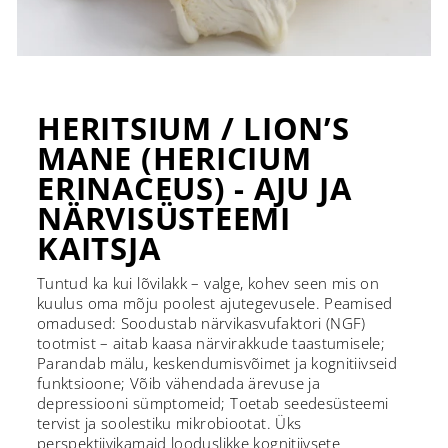
HERITSIUM / LION’S
MANE (HERICIUM
ERINACEUS) - AJU JA
NÄRVISÜSTEEMI
KAITSJA
Tuntud ka kui lõvilakk – valge, kohev seen mis on
kuulus oma mõju poolest ajutegevusele. Peamised
omadused: Soodustab närvikasvufaktori (NGF)
tootmist – aitab kaasa närvirakkude taastumisele;
Parandab mälu, keskendumisvõimet ja kognitiivseid
funktsioone; Võib vähendada ärevuse ja
depressiooni sümptomeid; Toetab seedesüsteemi
tervist ja soolestiku mikrobiootat. Üks
perspektiivikamaid looduslikke kognitiivsete