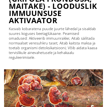
MAITAKE) - LOODUSLIK
IMMUUNSUSE
AKTIVAATOR
Kasvab kobaratena puude juurte lähedal ja sisaldab
suures koguses beetaglükaane. Peamised
omadused: Aktiveerib immuunrakke; Aitab säilitada
normaalset veresuhkru taset; Aitab kaitsta maksa ja
toetab organismi detoksikatsiooni; Võib aidata kaasa
tervislikule ainevahetusele ja kehakaalu
reguleerimisele.