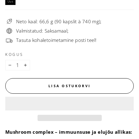
Uus
Neto kaal: 66,6 g (90 kapslit à 740 mg);
Valmistatud: Saksamaal;
Tasuta kohaletoimetamine posti teel!
KOGUS
−
+
LISA OSTUKORVI
Mushroom complex – immuunsuse ja elujõu allikas: