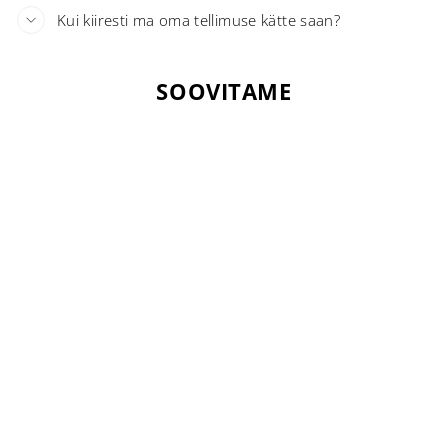
Kui kiiresti ma oma tellimuse kätte saan?
SOOVITAME
Uus
SEENEKOMPLEKS
BELLALAB
€54,95