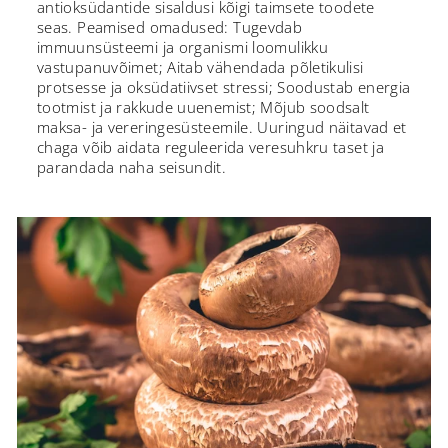
antioksüdantide sisaldusi kõigi taimsete toodete
seas. Peamised omadused: Tugevdab
immuunsüsteemi ja organismi loomulikku
vastupanuvõimet; Aitab vähendada põletikulisi
protsesse ja oksüdatiivset stressi; Soodustab energia
tootmist ja rakkude uuenemist; Mõjub soodsalt
maksa- ja vereringesüsteemile. Uuringud näitavad et
chaga võib aidata reguleerida veresuhkru taset ja
parandada naha seisundit.