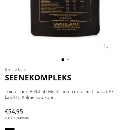
SULE
(ESC)
BellaLab
SEENEKOMPLEKS
Toidulisand BellaLab Mushroom complex. 1 pakk (90
kapslit). Kolme kuu kuur.
Tavahind
€54,95
0,61 € päevas