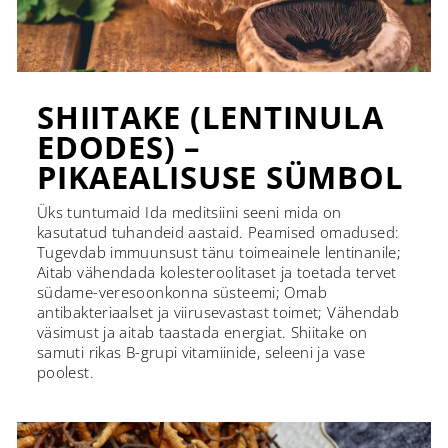
SHIITAKE (LENTINULA
EDODES) –
PIKAEALISUSE SÜMBOL
Üks tuntumaid Ida meditsiini seeni mida on
kasutatud tuhandeid aastaid. Peamised omadused:
Tugevdab immuunsust tänu toimeainele lentinanile;
Aitab vähendada kolesteroolitaset ja toetada tervet
südame-veresoonkonna süsteemi; Omab
antibakteriaalset ja viirusevastast toimet; Vähendab
väsimust ja aitab taastada energiat. Shiitake on
samuti rikas B-grupi vitamiinide, seleeni ja vase
poolest.