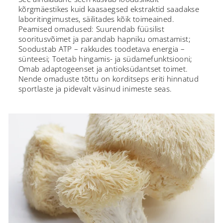
kõrgmäestikes kuid kaasaegsed ekstraktid saadakse
laboritingimustes, säilitades kõik toimeained.
Peamised omadused: Suurendab füüsilist
sooritusvõimet ja parandab hapniku omastamist;
Soodustab ATP – rakkudes toodetava energia –
sünteesi; Toetab hingamis- ja südamefunktsiooni;
Omab adaptogeenset ja antioksüdantset toimet.
Nende omaduste tõttu on korditseps eriti hinnatud
sportlaste ja pidevalt väsinud inimeste seas.