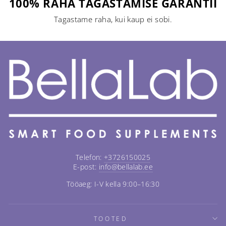
100% RAHA TAGASTAMISE GARANTII
Tagastame raha, kui kaup ei sobi.
Telefon:
+3726150025
E-post:
info@bellalab.ee
Tööaeg: I-V kella 9:00–16:30
TOOTED