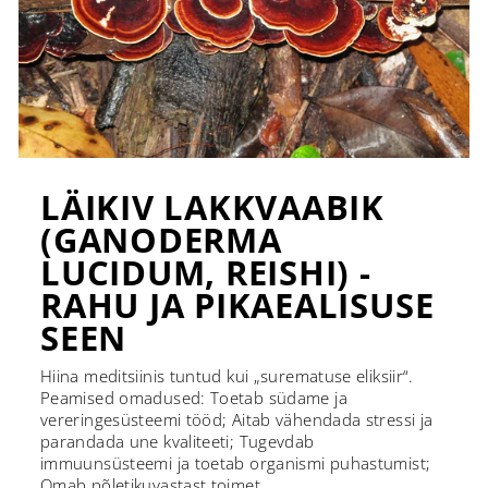
LÄIKIV LAKKVAABIK
(GANODERMA
LUCIDUM, REISHI) -
RAHU JA PIKAEALISUSE
SEEN
Hiina meditsiinis tuntud kui „surematuse eliksiir“.
Peamised omadused: Toetab südame ja
vereringesüsteemi tööd; Aitab vähendada stressi ja
parandada une kvaliteeti; Tugevdab
immuunsüsteemi ja toetab organismi puhastumist;
Omab põletikuvastast toimet.