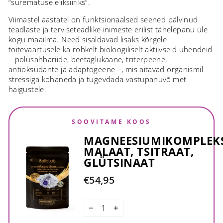
“surematuse eliksiiriks”.
Viimastel aastatel on funktsionaalsed seened pälvinud
teadlaste ja terviseteadlike inimeste erilist tähelepanu üle
kogu maailma. Need sisaldavad lisaks kõrgele
toiteväärtusele ka rohkelt bioloogiliselt aktiivseid ühendeid
– polüsahhariide, beetaglükaane, triterpeene,
antioksüdante ja adaptogeene –, mis aitavad organismil
stressiga kohaneda ja tugevdada vastupanuvõimet
haigustele.
SOOVITAME KOOS
MAGNEESIUMIKOMPLEKS
MALAAT, TSITRAAT,
GLÜTSINAAT
€54,95
−
+